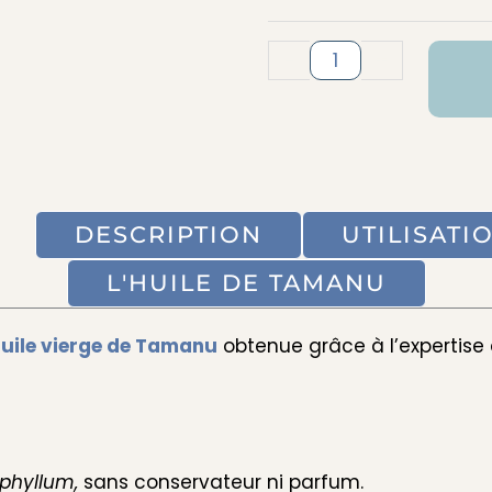
Extra
Vierge
-
+
de
Tamanu
-
Soin
Naturel
DESCRIPTION
UTILISATI
pour
Votre
L'HUILE DE TAMANU
Peau
uile vierge de Tamanu
obtenue grâce à l’expertise
ophyllum,
sans conservateur ni parfum.