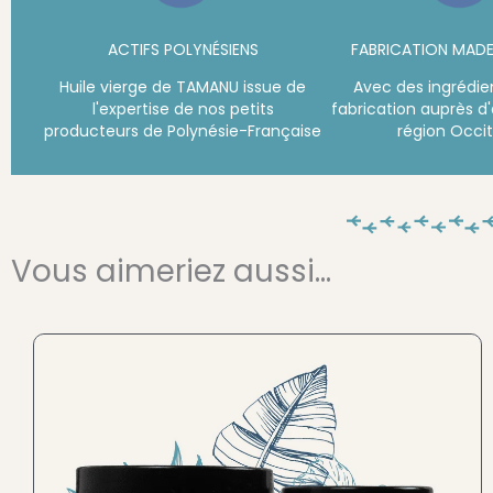
ACTIFS POLYNÉSIENS
FABRICATION MADE
Huile vierge de TAMANU issue de
Avec des ingrédie
l'expertise de nos petits
fabrication auprès d'
producteurs de Polynésie-Française
région Occi
Vous aimeriez aussi...
Plage
de
prix :
25,90 €
à
35,90 €