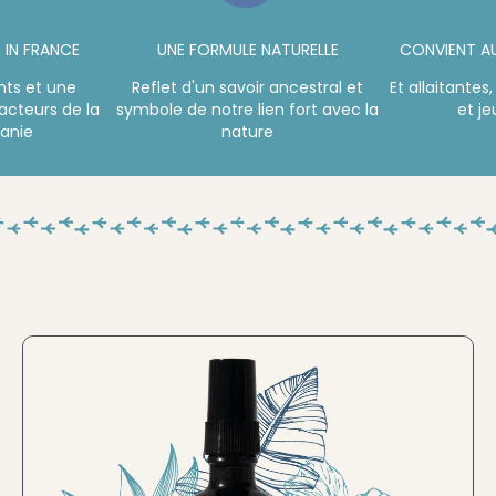
 IN FRANCE
UNE FORMULE NATURELLE
CONVIENT A
nts et une
Reflet d'un savoir ancestral et
Et allaitantes
acteurs de la
symbole de notre lien fort avec la
et j
tanie
nature
Plage
de
prix :
22,90 €
à
40,90 €