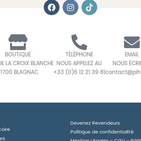
F
I
T
a
n
i
c
s
k
e
t
t
b
a
o
o
g
k
o
r
BOUTIQUE
TÉLÉPHONE
EMAIL
k
a
DE LA CROIX BLANCHE
NOUS APPELEZ AU
NOUS ÉCRI
m
31700 BLAGNAC
+33 (0)6 12 21 39 81
contact@pihi
Devenez Revendeurs
toire
Politique de confidentialité
urs
Mention Légales – CGV – RGP