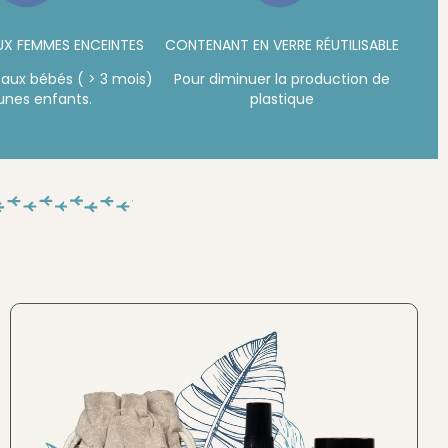
UX FEMMES ENCEINTES
CONTENANT EN VERRE RÉUTILISABLE
, aux bébés ( > 3 mois)
Pour diminuer la production de
eunes enfants.
plastique
Plage
de
prix :
60,90 €
à
70,90 €