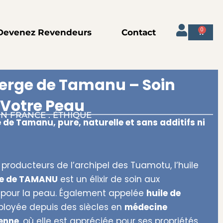
0
Devenez Revendeurs
Contact
Panier
Vierge de Tamanu – Soin
 Votre Peau
IN FRANCE . ÉTHIQUE
 de Tamanu, pure, naturelle et sans additifs ni
 producteurs de l’archipel des Tuamotu, l’huile
rge de TAMANU
est un élixir de soin aux
 pour la peau. Également appelée
huile de
ployée depuis des siècles en
médecine
ienne
, où elle est appréciée pour ses propriétés