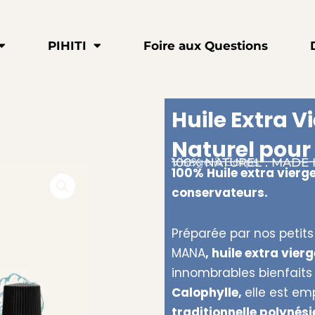
PIHITI
Foire aux Questions
Huile Extra 
Naturel pour
Visage & Corps
100% NATUREL . MADE 
100% Huile extra vierge
conservateurs.
Préparée par nos petits
MANA
, huile extra vie
innombrables bienfaits
Calophylle,
elle est em
traditionnelle polynés