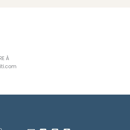
RE À
ti.com
D