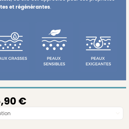
tes et régénérantes
.
Plage
,90
€
de
prix :
9,90 €