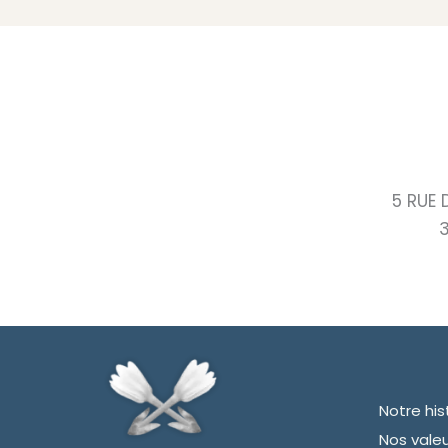
5 RUE 
Notre his
Nos vale