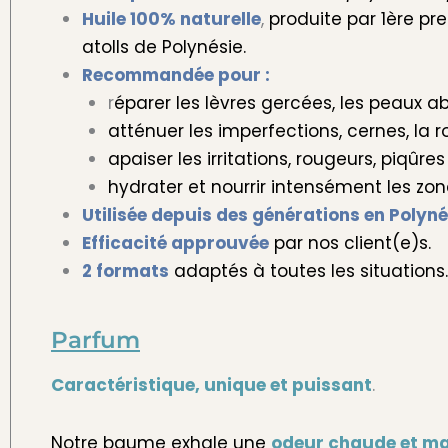
Huile 100% naturelle
,
produite par 1ère pr
atolls de Polynésie.
Recommandée pour :
r
éparer les lèvres gercées, les peaux ab
atténuer les imperfections, cernes, la 
apaiser les irritations, rougeurs, piqûr
hydrater et nourrir intensément les zone
Utilisée depuis des générations en Polyné
Efficacité approuvée
par nos client(e)s.
2 formats
adaptés à toutes les situations.
Parfum
Caractéristique, unique et puissant
.
Notre baume exhale une
odeur chaude et m