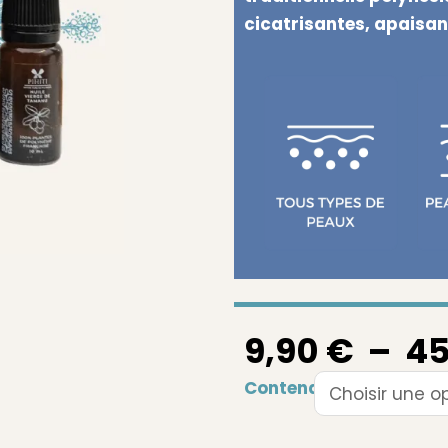
cicatrisantes, apaisan
9,90
€
–
45
quantité
Contenance
de
Huile