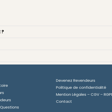
 ?
Devenez Revendeurs
toire
Politique de confidentialité
urs
Mention Légales – CGV – RGP
deurs
Contact
 Questions