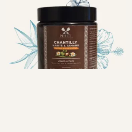
Chantilly Corporelle – Karité & Tamanu –
Parfum “Monoï Tipanier”
29,90
€